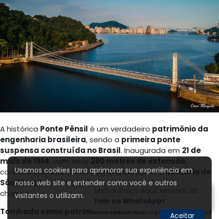
A histórica
Ponte Pênsil
é um verdadeiro
patrimônio da
engenharia brasileira
, sendo a
primeira ponte
suspensa construída no Brasil
. Inaugurada em
21 de
maio de 1914
, com seus
280 metros de extensão
,
Usamos cookies para aprimorar sua experiência em
conecta São Vicente à Praia Grande sobre o
estuário de
São Vicente
, oferecendo uma travessia única e cheia de
nosso web site e entender como você e outros
Melhor Preço Aqui! Reserve Já!
charme.
visitantes o utilizam.
Fale no WhatsApp!
Tombada como patrimônio histórico
, a ponte preserva
Aceitar